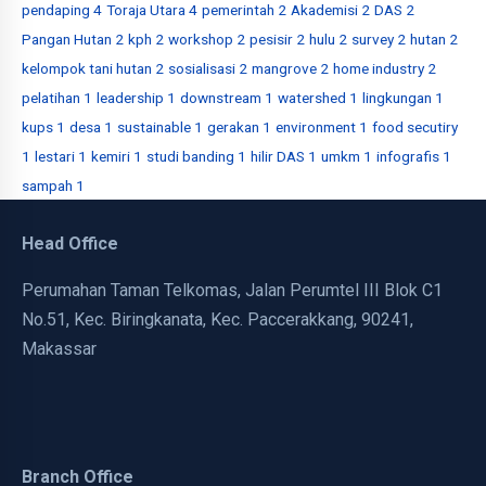
pendaping
4
Toraja Utara
4
pemerintah
2
Akademisi
2
DAS
2
Pangan Hutan
2
kph
2
workshop
2
pesisir
2
hulu
2
survey
2
hutan
2
kelompok tani hutan
2
sosialisasi
2
mangrove
2
home industry
2
pelatihan
1
leadership
1
downstream
1
watershed
1
lingkungan
1
kups
1
desa
1
sustainable
1
gerakan
1
environment
1
food secutiry
1
lestari
1
kemiri
1
studi banding
1
hilir DAS
1
umkm
1
infografis
1
sampah
1
Head Office
Perumahan Taman Telkomas, Jalan Perumtel III Blok C1
No.51, Kec. Biringkanata, Kec. Paccerakkang, 90241,
Makassar
Branch Office