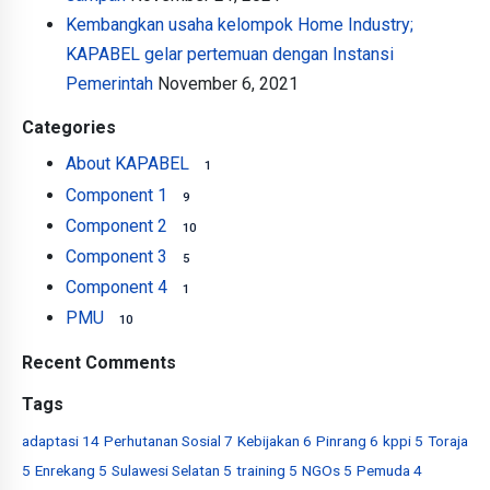
Kembangkan usaha kelompok Home Industry;
KAPABEL gelar pertemuan dengan Instansi
Pemerintah
November 6, 2021
Categories
About KAPABEL
1
Component 1
9
Component 2
10
Component 3
5
Component 4
1
PMU
10
Recent Comments
Tags
adaptasi
14
Perhutanan Sosial
7
Kebijakan
6
Pinrang
6
kppi
5
Toraja
5
Enrekang
5
Sulawesi Selatan
5
training
5
NGOs
5
Pemuda
4