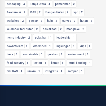
pendaping
4
Toraja Utara
4
pemerintah
2
Akademisi
2
DAS
2
Pangan Hutan
2
kph
2
workshop
2
pesisir
2
hulu
2
survey
2
hutan
2
kelompok tani hutan
2
sosialisasi
2
mangrove
2
home industry
2
pelatihan
1
leadership
1
downstream
1
watershed
1
lingkungan
1
kups
1
desa
1
sustainable
1
gerakan
1
environment
1
food secutiry
1
lestari
1
kemiri
1
studi banding
1
hilir DAS
1
umkm
1
infografis
1
sampah
1