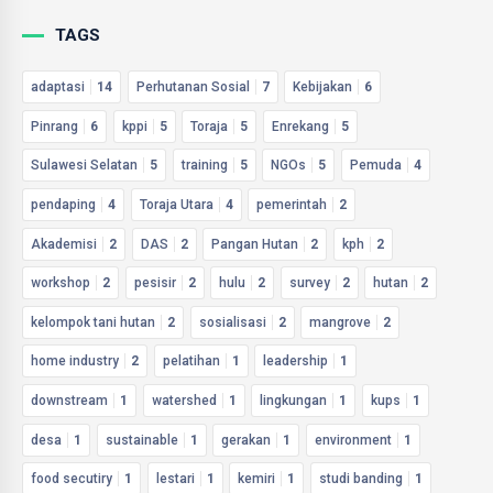
TAGS
adaptasi
14
Perhutanan Sosial
7
Kebijakan
6
Pinrang
6
kppi
5
Toraja
5
Enrekang
5
Sulawesi Selatan
5
training
5
NGOs
5
Pemuda
4
pendaping
4
Toraja Utara
4
pemerintah
2
Akademisi
2
DAS
2
Pangan Hutan
2
kph
2
workshop
2
pesisir
2
hulu
2
survey
2
hutan
2
kelompok tani hutan
2
sosialisasi
2
mangrove
2
home industry
2
pelatihan
1
leadership
1
downstream
1
watershed
1
lingkungan
1
kups
1
desa
1
sustainable
1
gerakan
1
environment
1
food secutiry
1
lestari
1
kemiri
1
studi banding
1