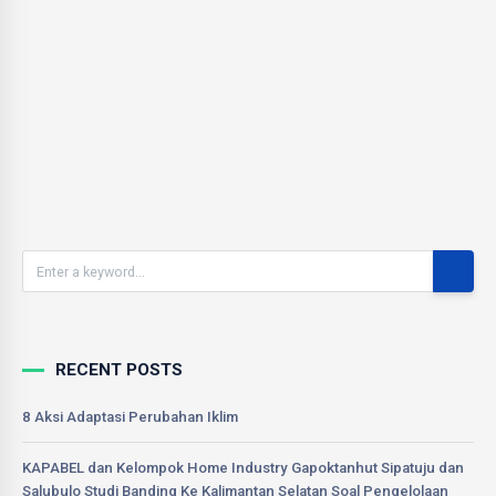
Katomporang, Desa Bababinanga, Desa Massewae (Kec.
Duampanua) dan Desa Salipolo (Kec. Cempa) dengan
melibatkan pihak Pemerintah Desa/Kecamatan, Dinas…
ADMIN
0
December 16, 2020
RECENT POSTS
8 Aksi Adaptasi Perubahan Iklim
KAPABEL dan Kelompok Home Industry Gapoktanhut Sipatuju dan
Salubulo Studi Banding Ke Kalimantan Selatan Soal Pengelolaan