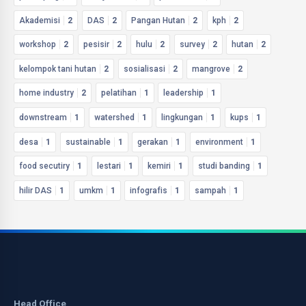
Akademisi
2
DAS
2
Pangan Hutan
2
kph
2
workshop
2
pesisir
2
hulu
2
survey
2
hutan
2
kelompok tani hutan
2
sosialisasi
2
mangrove
2
home industry
2
pelatihan
1
leadership
1
downstream
1
watershed
1
lingkungan
1
kups
1
desa
1
sustainable
1
gerakan
1
environment
1
food secutiry
1
lestari
1
kemiri
1
studi banding
1
hilir DAS
1
umkm
1
infografis
1
sampah
1
Head Office