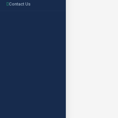
Contact Us
Kembangkan
pertemuan 
Pinrang – Konsors
konsultasi dengan 
(5/11/2021) ini di
Pinrang, Dinas Pe
Kelompok Home Indu
ADMIN
November 6, 