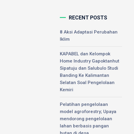
EL gelar
RECENT POSTS
8 Aksi Adaptasi Perubahan
r pertemuan
Iklim
n pada Jum’at,
gan Kabupaten
KAPABEL dan Kelompok
ng, dan
Home Industry Gapoktanhut
Sipatuju dan Salubulo Studi
Banding Ke Kalimantan
Selatan Soal Pengelolaan
Kemiri
0
Pelatihan pengelolaan
model agroforestry; Upaya
mendorong pengelolaan
lahan berbasis pangan
hutan di desa