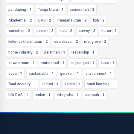
pendaping
4
Toraja Utara
4
pemerintah
2
Akademisi
2
DAS
2
Pangan Hutan
2
kph
2
workshop
2
pesisir
2
hulu
2
survey
2
hutan
2
kelompok tani hutan
2
sosialisasi
2
mangrove
2
home industry
2
pelatihan
1
leadership
1
downstream
1
watershed
1
lingkungan
1
kups
1
desa
1
sustainable
1
gerakan
1
environment
1
food secutiry
1
lestari
1
kemiri
1
studi banding
1
hilir DAS
1
umkm
1
infografis
1
sampah
1