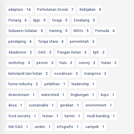
adaptasi
14
Perhutanan Sosial
7
Kebijakan
6
Pinrang
6
kppi
5
Toraja
5
Enrekang
5
Sulawesi Selatan
5
training
5
NGOs
5
Pemuda
4
pendaping
4
Toraja Utara
4
pemerintah
2
Akademisi
2
DAS
2
Pangan Hutan
2
kph
2
workshop
2
pesisir
2
hulu
2
survey
2
hutan
2
kelompok tani hutan
2
sosialisasi
2
mangrove
2
home industry
2
pelatihan
1
leadership
1
downstream
1
watershed
1
lingkungan
1
kups
1
desa
1
sustainable
1
gerakan
1
environment
1
food secutiry
1
lestari
1
kemiri
1
studi banding
1
hilir DAS
1
umkm
1
infografis
1
sampah
1