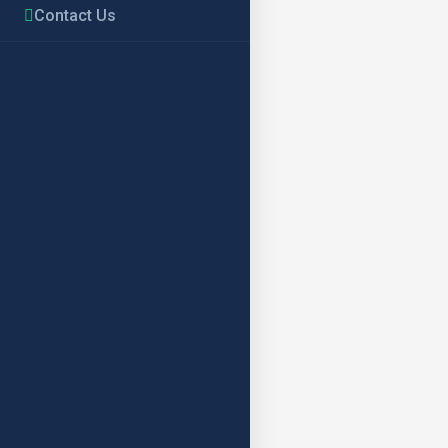
Contact Us
Dorong Pen
Gelar Disk
Pinrang – Konsorsi
Konsultasi Multipi
Sulawesi Selatan. 
KAPABEL dan Kewena
Dinas Perumahan, 
ADMIN ADMI
June 29, 202