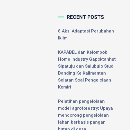
RECENT POSTS
 KAPABEL
n KPH
8 Aksi Adaptasi Perubahan
Iklim
temuan
Hotel Pinrang,
KAPABEL dan Kelompok
ervensi Program
Home Industry Gapoktanhut
iri oleh Kepala
Sipatuju dan Salubulo Studi
Banding Ke Kalimantan
Selatan Soal Pengelolaan
Kemiri
0
Pelatihan pengelolaan
model agroforestry; Upaya
mendorong pengelolaan
lahan berbasis pangan
hutan di desa